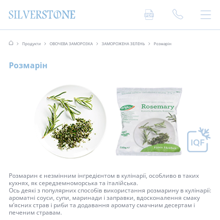
Продукти
ОВОЧЕВА ЗАМОРОЗКА
ЗАМОРОЖЕНА ЗЕЛЕНЬ
Розмарін
Розмарін
Розмарин є незмінним інгредієнтом в кулінарії, особливо в таких
кухнях, як середземноморська та італійська.
Ось деякі з популярних способів використання розмарину в кулінарії:
ароматні соуси, супи, маринади і заправки, вдосконалення смаку
м’ясних страв і риби та додавання аромату смачним десертам і
печеним стравам.